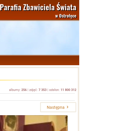
Parafia Zbawiciela Świata
w Ostrołęce
albumy:
256
| zdjęć:
7 353
| odsłon:
11 800 312
Następna