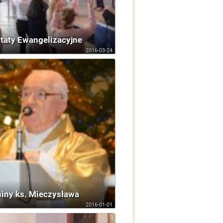
taty Ewangelizacyjne
2016-03-24
niny ks. Mieczysława
2016-01-01