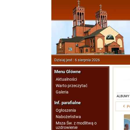
Dzisiaj jest : 6 sierpnia 2026
Menu Główne
Aktualności
Warto przeczytać
Galeria
ALBUMY
Inf. parafialne
P
Ogłoszenia
Nabożeństwa
Msza Św. z modlitwą o
uzdrowienie