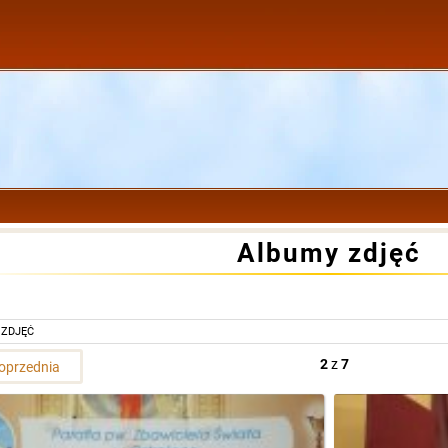
Albumy zdjęć
 ZDJĘĆ
2
z
7
oprzednia