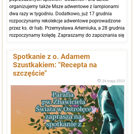
organizujemy także Msze adwentowe z lampionami
dwa razy w tygodniu. Dodatkowo, już 17 grudnia
rozpoczynamy rekolekcje adwentowe poprowadzone
przez ks. dr hab. Przemysława Artemiuka, a 28 grudnia
rozpoczynamy kolędę. Zapraszamy do zapoznania się
z harmonogramem liturgicznym na najbliższe
tygodnie, aby wspólnie przeżyć ten szczególny czas
Spotkanie z o. Adamem
oczekiwania na Narodzenie Pana.
Szustkakiem: "Recepta na
szczęście"
24 maja 2023