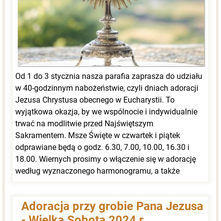
Od 1 do 3 stycznia nasza parafia zaprasza do udziału
w 40-godzinnym nabożeństwie, czyli dniach adoracji
Jezusa Chrystusa obecnego w Eucharystii. To
wyjątkowa okazja, by we wspólnocie i indywidualnie
trwać na modlitwie przed Najświętszym
Sakramentem. Msze Święte w czwartek i piątek
odprawiane będą o godz. 6.30, 7.00, 10.00, 16.30 i
18.00. Wiernych prosimy o włączenie się w adorację
według wyznaczonego harmonogramu, a także
zachęcamy do zaplanowania osobistego spotkania z
Chrystusem w dowolnym czasie. To chwile
Adoracja przy grobie Pana Jezusa
szczególnej łaski, w których każdy może pogłębić
- Wielka Sobota 2024 r.
swoją więź z Bogiem.