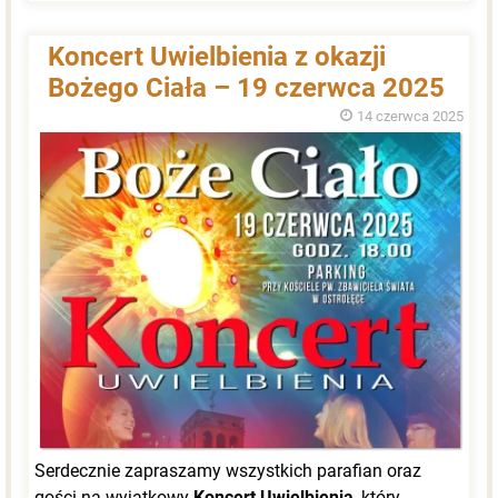
Koncert Uwielbienia z okazji
Bożego Ciała – 19 czerwca 2025
14 czerwca 2025
Serdecznie zapraszamy wszystkich parafian oraz
gości na wyjątkowy
Koncert Uwielbienia
, który