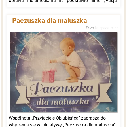
oprawa multimedialna na podstawie filmu „Pasja”
Mela Gibsona.
Paczuszka dla maluszka
28 listopada 2022
Wspólnota „Przyjaciele Oblubieńca” zaprasza do
włączenia się w inicjatywę „Paczuszka dla maluszka”.