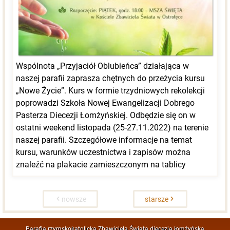
Wspólnota „Przyjaciół Oblubieńca” działająca w
naszej parafii zaprasza chętnych do przeżycia kursu
„Nowe Życie”. Kurs w formie trzydniowych rekolekcji
poprowadzi Szkoła Nowej Ewangelizacji Dobrego
Pasterza Diecezji Łomżyńskiej. Odbędzie się on w
ostatni weekend listopada (25-27.11.2022) na terenie
naszej parafii. Szczegółowe informacje na temat
kursu, warunków uczestnictwa i zapisów można
znaleźć na plakacie zamieszczonym na tablicy
ogłoszeń oraz na stronie internetowej parafii oraz na
Facebooku.
nowsze
starsze
Parafia rzymskokatolicka Zbawiciela Świata diecezja łomżyńska