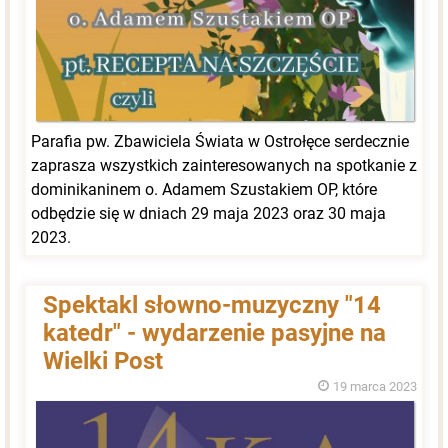
Parafia pw. Zbawiciela Świata w Ostrołęce serdecznie
zaprasza wszystkich zainteresowanych na spotkanie z
dominikaninem o. Adamem Szustakiem OP, które
odbędzie się w dniach 29 maja 2023 oraz 30 maja
2023.
Spektakl słowno-muzyczny "14
katedr" - wydarzenie pasyjne na
Wielki Post
19 marca 2023