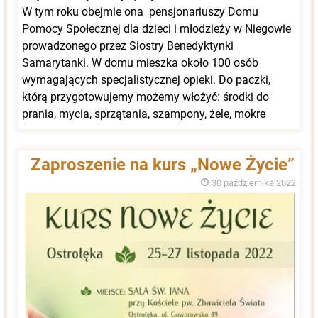
W tym roku obejmie ona pensjonariuszy Domu
Pomocy Społecznej dla dzieci i młodzieży w Niegowie
prowadzonego przez Siostry Benedyktynki
Samarytanki. W domu mieszka około 100 osób
wymagających specjalistycznej opieki. Do paczki,
którą przygotowujemy możemy włożyć: środki do
prania, mycia, sprzątania, szampony, żele, mokre
chusteczki, ręczniki, ciepłe skarpety. Kartki z
informacjami, co jest potrzebne można znaleźć na
Zaproszenie na kurs „Nowe Życie”
stoliku z prasą. Paczkę lub pojedyncze rzeczy
zostawiamy przy choince przy ołtarzu Matki Bożej.
30 października 2022
Nasz gest jest konkretną odpowiedzią na słowa
Chrystusa: „Cokolwiek uczyniliście jednemu z braci
moich najmniejszych, uczyniliście dla Mnie”.