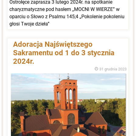
Ostrołęce zaprasza 3 lutego 2024r. na spotkanie
charyzmatyczne pod hasłem „MOCNI W WIERZE” w
oparciu o Słowo z Psalmu 145;4 „Pokolenie pokoleniu
głosi Twoje dzieła”
Adoracja Najświętszego
Sakramentu od 1 do 3 stycznia
2024r.
31 grudnia 2023