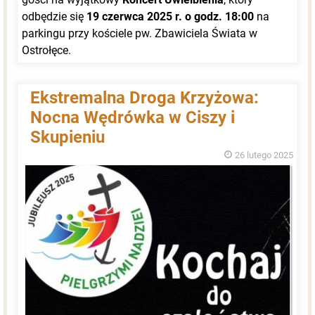
odbędzie się
19 czerwca 2025 r. o godz. 18:00
na
parkingu przy kościele pw. Zbawiciela Świata w
Ostrołęce.
Ekstremalna Droga Krzyżowa:
Nocna Wędrówka w Ciszy i
Skupieniu
26 lutego 2025