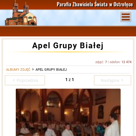
Parafia Zbawiciela Świata
w Ostrołęce
Apel Grupy Białej
zdjęć:
7
| odsłon:
12 474
ALBUMY ZDJĘĆ
APEL GRUPY BIAŁEJ
1
z
1
Poprzednia
Następna