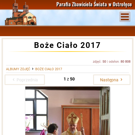
Parafia Zbawiciela Świata
w Ostrołęce
Boże Ciało 2017
zdjęć:
50
| odsłon:
80 808
ALBUMY ZDJĘĆ
BOŻE CIAŁO 2017
1
z
50
Poprzednia
Następna