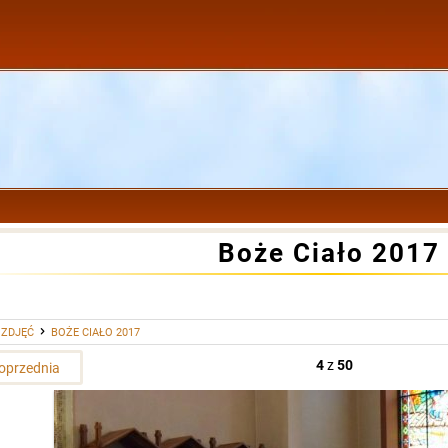
Boże Ciało 2017
 ZDJĘĆ
BOŻE CIAŁO 2017
4
z
50
oprzednia