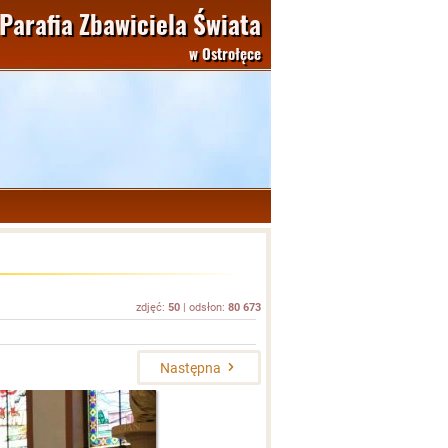
Parafia Zbawiciela Świata
w Ostrołęce
zdjęć:
50
| odsłon:
80 673
Następna