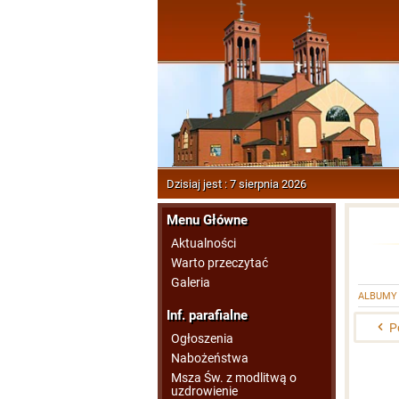
Dzisiaj jest : 7 sierpnia 2026
Menu Główne
Aktualności
Warto przeczytać
Galeria
ALBUMY
Inf. parafialne
P
Ogłoszenia
Nabożeństwa
Msza Św. z modlitwą o
uzdrowienie