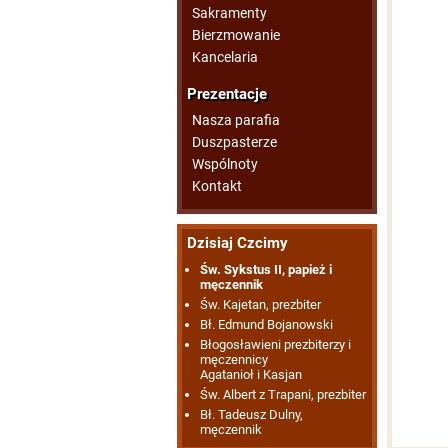
Sakramenty
Bierzmowanie
Kancelaria
Prezentacje
Nasza parafia
Duszpasterze
Wspólnoty
Kontakt
Dzisiaj Czcimy
Św. Sykstus II, papież i
męczennik
Św. Kajetan, prezbiter
Bł. Edmund Bojanowski
Błogosławieni prezbiterzy i
męczennicy
Agatanioł i Kasjan
Św. Albert z Trapani, prezbiter
Bł. Tadeusz Dulny,
męczennik