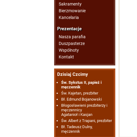
Sakramenty
Bierzmowanie
Kancelaria
Prezentacje
Nasza parafia
Duszpasterze
Wspólnoty
Kontakt
Dzisiaj Czcimy
Św. Sykstus II, papież i
męczennik
Św. Kajetan, prezbiter
Bł. Edmund Bojanowski
Błogosławieni prezbiterzy i
męczennicy
Agatanioł i Kasjan
Św. Albert z Trapani, prezbiter
Bł. Tadeusz Dulny,
męczennik