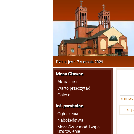
Dzisiaj jest : 7 sierpnia 2026
Menu Główne
Aktualności
Warto przeczytać
Galeria
ALBUMY
Inf. parafialne
P
Ogłoszenia
Nabożeństwa
Msza Św. z modlitwą o
uzdrowienie