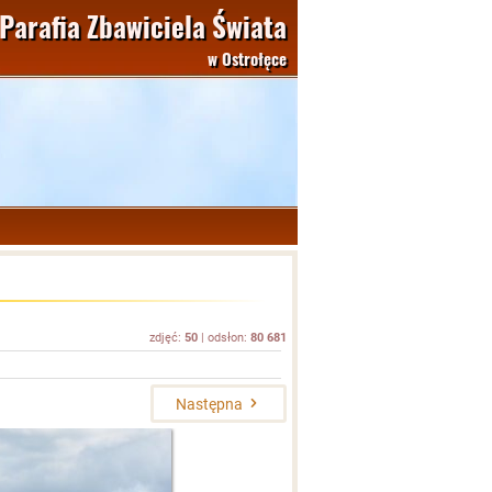
Parafia Zbawiciela Świata
w Ostrołęce
zdjęć:
50
| odsłon:
80 681
Następna