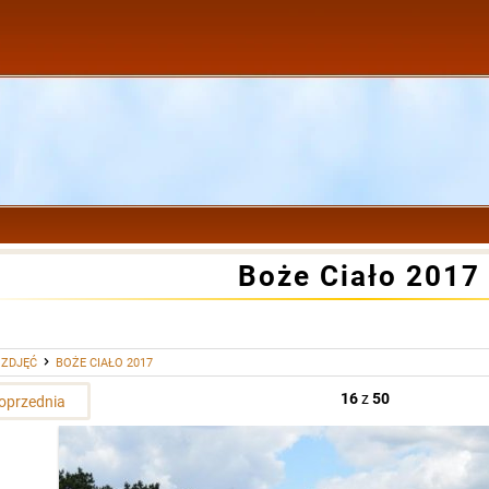
Boże Ciało 2017
 ZDJĘĆ
BOŻE CIAŁO 2017
16
z
50
oprzednia