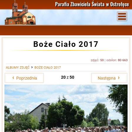
Parafia Zbawiciela Świata
w Ostrołęce
Boże Ciało 2017
zdjęć:
50
| odsłon:
80 663
ALBUMY ZDJĘĆ
BOŻE CIAŁO 2017
20
z
50
Poprzednia
Następna