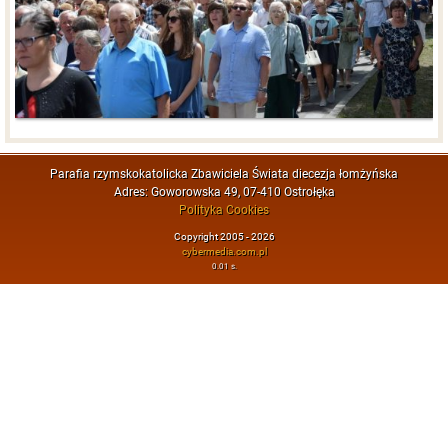
Parafia rzymskokatolicka Zbawiciela Świata diecezja łomżyńska
Adres: Goworowska 49, 07-410 Ostrołęka
Polityka Cookies
Copyright 2005 - 2026
cybermedia.com.pl
0.01 s.