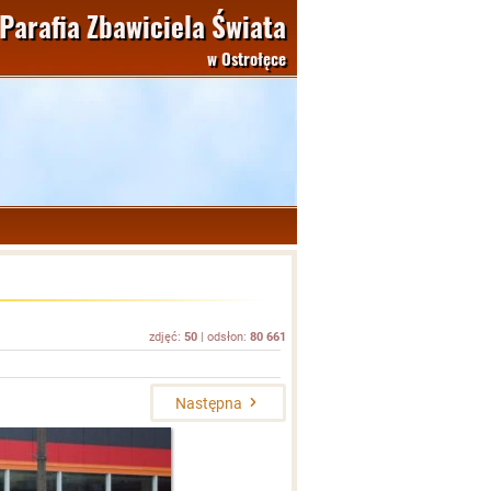
Parafia Zbawiciela Świata
w Ostrołęce
zdjęć:
50
| odsłon:
80 661
Następna