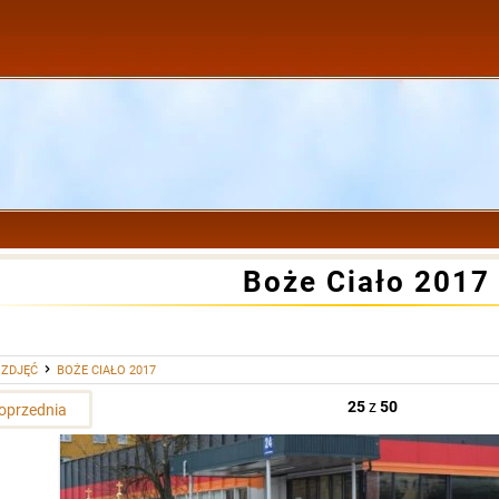
Boże Ciało 2017
 ZDJĘĆ
BOŻE CIAŁO 2017
25
z
50
oprzednia