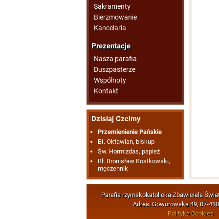
Sakramenty
Bierzmowanie
Kancelaria
Prezentacje
Nasza parafia
Duszpasterze
Wspólnoty
Kontakt
Dzisiaj Czcimy
Przemienienie Pańskie
Bł. Oktawian, biskup
Św. Hormizdas, papież
Bł. Bronisław Kostkowski,
męczennik
Parafia rzymskokatolicka Zbawiciela Świa
Adres: Goworowska 49, 07-410
Polityka Cookies