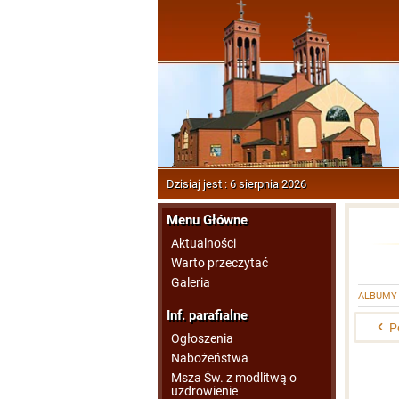
Dzisiaj jest : 6 sierpnia 2026
Menu Główne
Aktualności
Warto przeczytać
Galeria
ALBUMY
Inf. parafialne
P
Ogłoszenia
Nabożeństwa
Msza Św. z modlitwą o
uzdrowienie