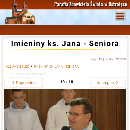
Parafia Zbawiciela Świata
w Ostrołęce
Imieniny ks. Jana - Seniora
zdjęć:
18
| odsłon:
27 313
ALBUMY ZDJĘĆ
IMIENINY KS. JANA - SENIORA
Fot.ks. Cezary Czarkowski
10
z
18
Poprzednia
Następna