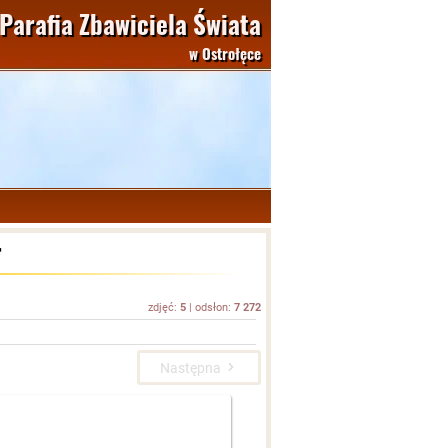
Parafia Zbawiciela Świata
w Ostrołęce
r
zdjęć:
5
| odsłon:
7 272
Następna