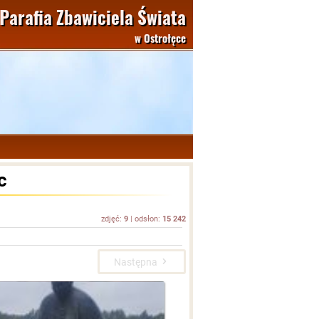
Parafia Zbawiciela Świata
w Ostrołęce
c
zdjęć:
9
| odsłon:
15 242
Następna