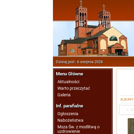
Dzisiaj jest : 6 sierpnia 2026
Menu Główne
Aktualności
Warto przeczytać
Galeria
ALBUMY
Inf. parafialne
P
Ogłoszenia
Nabożeństwa
Msza Św. z modlitwą o
uzdrowienie