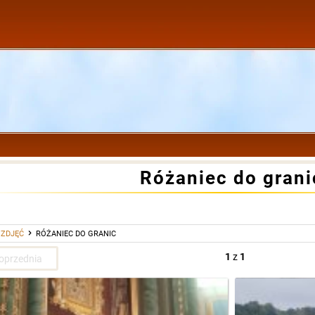
Różaniec do grani
 ZDJĘĆ
RÓŻANIEC DO GRANIC
1
z
1
oprzednia