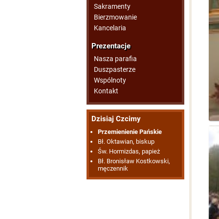
Sakramenty
Bierzmowanie
Kancelaria
Prezentacje
Nasza parafia
Duszpasterze
Wspólnoty
Kontakt
Dzisiaj Czcimy
Przemienienie Pańskie
Bł. Oktawian, biskup
Św. Hormizdas, papież
Bł. Bronisław Kostkowski,
męczennik