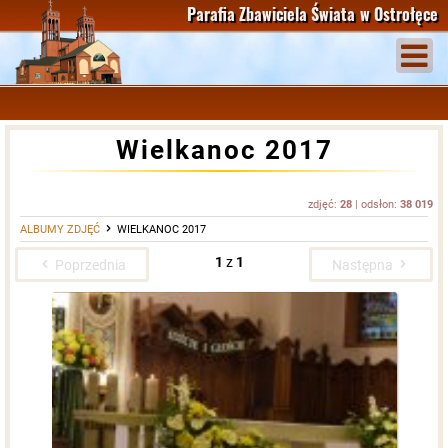
Parafia Zbawiciela Świata
w Ostrołęce
Wielkanoc 2017
zdjęć:
28
| odsłon:
38 019
ALBUMY ZDJĘĆ
WIELKANOC 2017
1
z
1
Poprzednia
Następna