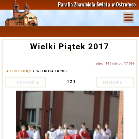
Parafia Zbawiciela Świata
w Ostrołęce
Wielki Piątek 2017
zdjęć:
14
| odsłon:
17 569
ALBUMY ZDJĘĆ
WIELKI PIĄTEK 2017
1
z
1
Poprzednia
Następna