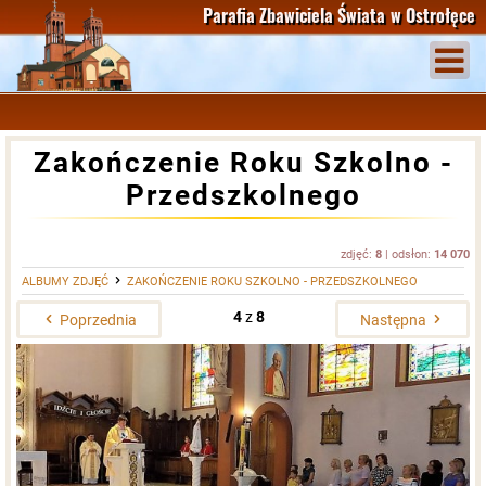
Parafia Zbawiciela Świata
w Ostrołęce
Zakończenie Roku Szkolno -
Przedszkolnego
zdjęć:
8
| odsłon:
14 070
ALBUMY ZDJĘĆ
ZAKOŃCZENIE ROKU SZKOLNO - PRZEDSZKOLNEGO
4
z
8
Poprzednia
Następna