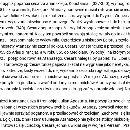
stając z poparcia cesarza ariańskiego, Konstansa I (337-350), wymogli 
ł biskup ariański, Grzegorz. Atanazy ponownie musiał ratować się ucie
ż św. Juliusz I zwołał dla rozpatrzenia sprawy synod do Rzymu. Wobec 
nie wykazana niewinność Atanazego. Papież wystosował list do biskupó
 z urzędu (340). Cesarz poparł papieża i wydał zarządzenie namiestnikowi
nymi mu honorami. Kiedy ten powrócił na swoją stolicę, witały go takie tłu
nzu - przypominało to wylew Nilu. Czterdziestu biskupów Egiptu złożył
niestety Atanazy nie zaznał pokoju. Cesarz Konstancjusz II przeszedł ja
353 do Arles (Francja), a w roku 355 do Mediolanu (Włochy), na którym p
325 i potępiono również Atanazego. Cesarz nalegał, by papież, św. Liberiu
ił stanowczy sprzeciw, także papieża skazał na wygnanie jako heretyka
m w katedrze, kiedy wszedł do niej wysłannik cesarski i ogłosił jego depozy
ał się wśród znajomych i mnichów na pustyni. W miejsce Atanazego wyb
e pobytu na pustkowiu wśród oddanych mu mnichów Atanazy napisał dwi
 w obronie Kościoła przeciwko arianom, drugą zaś w obronie własnej. Na
ierci Konstancjusza II tron objął Julian Apostata. Na początku swoich r
eń i banicji wszystkich prawowitych biskupów. Atanazy powrócił więc na
ł jawnie sprzyjać poganom, a prześladować chrześcijan. Zachował się li
u, Egicjusza, z nakazem usunięcia Atanazego nie tylko ze stolicy biskupiej
ł ratować się ucieczką. Cesarz jednak uwikłał się w wojnę z Persami. Prze