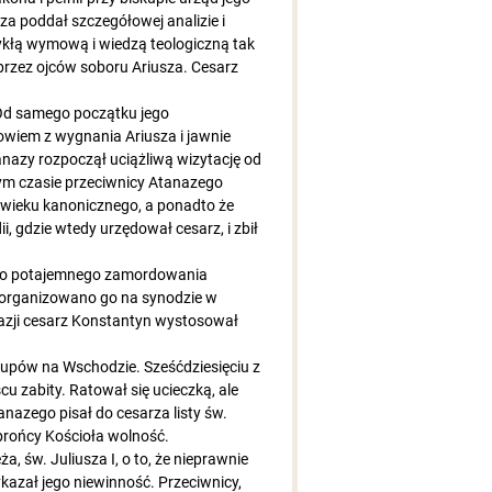
za poddał szczegółowej analizie i
wykłą wymową i wiedzą teologiczną tak
 przez ojców soboru Ariusza. Cesarz
 Od samego początku jego
wiem z wygnania Ariusza i jawnie
anazy rozpoczął uciążliwą wizytację od
ym czasie przeciwnicy Atanazego
ze wieku kanonicznego, a ponadto że
, gdzie wtedy urzędował cesarz, i zbił
ę do potajemnego zamordowania
 zorganizowano go na synodzie w
kazji cesarz Konstantyn wystosował
skupów na Wschodzie. Sześćdziesięciu z
cu zabity. Ratował się ucieczką, ale
nazego pisał do cesarza listy św.
brońcy Kościoła wolność.
 św. Juliusza I, o to, że nieprawnie
kazał jego niewinność. Przeciwnicy,