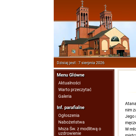
Dzisiaj jest : 7 sierpnia 2026
Menu Główne
Aktualności
Warto przeczytać
Galeria
Atana
Inf. parafialne
nim z
Ogłoszenia
Jego 
Nabożeństwa
męcze
Msza Św. z modlitwą o
W mło
uzdrowienie
mistr