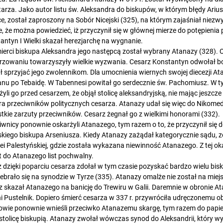
tarza. Jako autor listu św. Aleksandra do biskupów, w którym błędy Arius
ce, został zaproszony na Sobór Nicejski (325), na którym zajaśniał niez
e, że można powiedzieć, iż przyczynił się w głównej mierze do potępienia
antyn I Wielki skazał herezjarchę na wygnanie.
ierci biskupa Aleksandra jego następcą został wybrany Atanazy (328).
rzowaniu towarzyszyły wielkie wyzwania. Cesarz Konstantyn odwołał bo
ł sprzyjać jego zwolennikom. Dla umocnienia wiernych swojej diecezji At
nu po Tebaidę. W Tabennesi powitał go serdecznie św. Pachomiusz. W t
żyli go przed cesarzem, że objął stolicę aleksandryjską, nie mając jeszc
ra przeciwników politycznych cesarza. Atanazy udał się więc do Nikomedii
tkie zarzuty przeciwników. Cesarz żegnał go z wielkimi honorami (332).
iwnicy ponownie oskarżyli Atanazego, tym razem o to, że przyczynił si
skiego biskupa Arseniusza. Kiedy Atanazy zażądał kategorycznie sądu,
ei Palestyńskiej, gdzie została wykazana niewinność Atanazego. Z tej o
 do Atanazego list pochwalny.
z dzięki poparciu cesarza zdołał w tym czasie pozyskać bardzo wielu bi
zebrało się na synodzie w Tyrze (335). Atanazy omalże nie został na miejs
z skazał Atanazego na banicję do Trewiru w Galii. Daremnie w obronie Ata
i Pustelnik. Dopiero śmierć cesarza w 337 r. przywróciła udręczonemu o
wie ponownie wnieśli przeciwko Atanazemu skargę, tym razem do papieża,
 stolicę biskupią. Atanazy zwołał wówczas synod do Aleksandrii, który wy