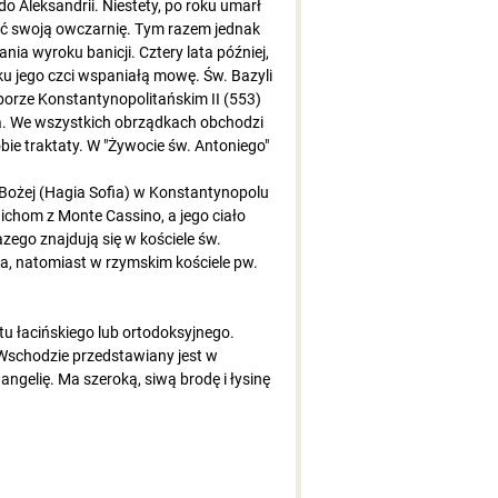
o Aleksandrii. Niestety, po roku umarł
ić swoją owczarnię. Tym razem jednak
ia wyroku banicji. Cztery lata później,
ku jego czci wspaniałą mowę. Św. Bazyli
borze Konstantynopolitańskim II (553)
ła. We wszystkich obrządkach obchodzi
bie traktaty. W "Żywocie św. Antoniego"
i Bożej (Hagia Sofia) w Konstantynopolu
ichom z Monte Cassino, a jego ciało
zego znajdują się w kościele św.
a, natomiast w rzymskim kościele pw.
tu łacińskiego lub ortodoksyjnego.
 Wschodzie przedstawiany jest w
ngelię. Ma szeroką, siwą brodę i łysinę