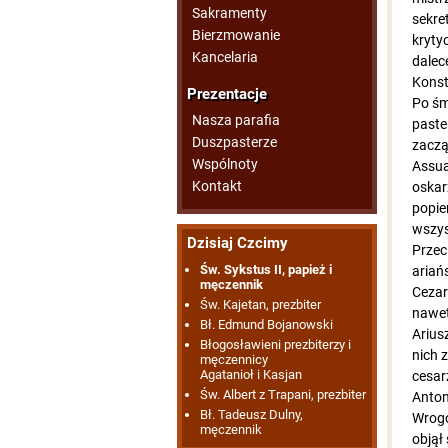
Sakramenty
sekre
Bierzmowanie
kryty
Kancelaria
dalec
Konst
Prezentacje
Po śm
Nasza parafia
paste
Duszpasterze
zaczą
Wspólnoty
Assua
Kontakt
oskar
popie
wszys
Dzisiaj Czcimy
Przec
Św. Sykstus II, papież i
ariań
męczennik
Cezar
Św. Kajetan, prezbiter
nawet
Bł. Edmund Bojanowski
Arius
Błogosławieni prezbiterzy i
nich 
męczennicy
Agatanioł i Kasjan
cesar
Św. Albert z Trapani, prezbiter
Anton
Bł. Tadeusz Dulny,
Wrogo
męczennik
objął