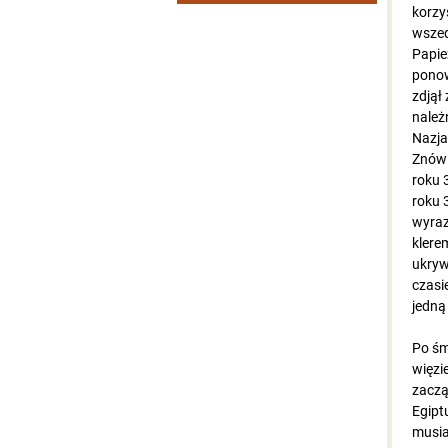
korzy
wszed
Papie
ponow
zdjął
należ
Nazja
Znów 
roku 
roku 
wyraz
klere
ukryw
czasi
jedną
Po śm
więzi
zaczą
Egipt
musia