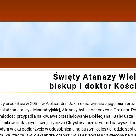
Święty Atanazy Wiel
biskup i doktor Kośc
zy urodził się w 295 r. w Aleksandrii. Jak można wnosić z jego pism oraz z
asiadł na stolicy aleksandryjskiej, Atanazy był z pochodzenia Grekiem. 
młodość przypadła na krwawe prześladowanie Dioklecjana i Galeriusza.
nników oddających swoje życie za Chrystusa nieraz wśród najwyszukań
dym wieku podjął życie w odosobnieniu na pustyni egipskiej, gdzie spot
za. Za rządów św. Aleksandra Atanazy w 319 r. został wyświęcony na diak