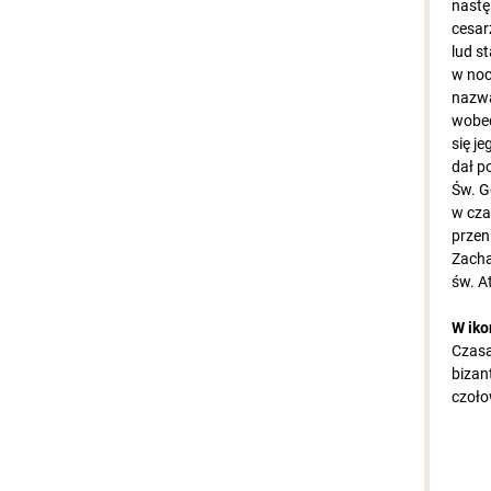
nastę
cesar
lud s
w noc
nazwa
wobec
się j
dał p
Św. G
w cza
przen
Zacha
św. A
W iko
Czasa
bizan
czoło