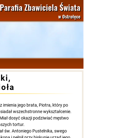
Parafia Zbawiciela Świata
w Ostrołęce
ki,
ioła
 imienia jego brata, Piotra, który po
Posiadał wszechstronne wykształcenie.
 Miał dosyć okazji podziwiać męstwo
szych tortur.
kał św. Antoniego Pustelnika, swego
ona i pełnił przy biskupie urząd jego