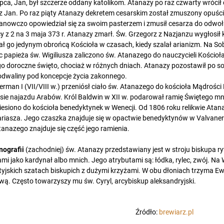
pca, Jan, był szczerze oddany katolikom. Atanazy po raz czwarty wrócił d
z Jan. Po raz piąty Atanazy dekretem cesarskim został zmuszony opuśc
tanowczo opowiedział się za swoim pasterzem i zmusił cesarza do odwołan
y z 2 na 3 maja 373 r. Atanazy zmarł. Św. Grzegorz z Nazjanzu wygłosił 
ł go jedynym obrońcą Kościoła w czasach, kiedy szalał arianizm. Na So
 papieża św. Wigiliusza zaliczono św. Atanazego do nauczycieli Kościo
ego doroczne święto, chociaż w różnych dniach. Atanazy pozostawił po so
odwaliny pod koncepcje życia zakonnego.
erman I (VII/VIII w.) przeniósł ciało św. Atanazego do kościoła Mądrośc
sie najazdu Arabów. Król Baldwin w XII w. podarował ramię Świętego mn
iesiono do kościoła benedyktynek w Wenecji. Od 1806 roku relikwie Atana
riasza. Jego czaszka znajduje się w opactwie benedyktynów w Valvaner
tanazego znajduje się część jego ramienia.
nografii
(zachodniej) św. Atanazy przedstawiany jest w stroju biskupa ry
mi jako kardynał albo mnich. Jego atrybutami są: łódka, rylec, zwój. Na
tyjskich szatach biskupich z dużymi krzyżami. W obu dłoniach trzyma Ewa
wą. Często towarzyszy mu św. Cyryl, arcybiskup aleksandryjski.
Źródło:
brewiarz.pl