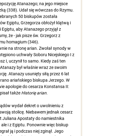
depozycję Atanazego; na jego miejsce
czką (338). Udał się wówczas do Rzymu.
zebranych 50 biskupów została
w Egiptu, Grzegorza obłożył klątwą i
 Egiptu, aby Atanazego przyjął z
my, że - jak pisze św. Grzegorz z
o mu homagium (346).
wnie na stronę arian. Zwołał synody w
otępiono uchwały Soboru Nicejskiego I z
sz I, uczynił to samo. Kiedy zaś ten
. Atanazy był właśnie wraz ze swoim
cję. Atanazy usunięty siłą przez 6 lat
rano ariańskiego biskupa Jerzego. W
e apologie do cesarza Konstansa II:
pisał także
Historię arian.
ządów wydał dekret o uwolnieniu z
 swoją stolicę. Niebawem jednak cesarz
st Juliana Apostaty do namiestnika
, ale i z Egiptu. Ponownie więc biskup
grał ją i podczas niej zginął. Jego