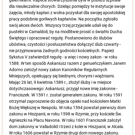
galernikami. Kaplica stowarzyszenia była w pobliżu szpitala
dla nieuleczalnie chorych. Dzieląc pomiędzy te instytucje swoje
zajęcia, młody kapłan z wolna pozyskał dla swojej apostolskiej
pracy podobnie gorliwych kapłanów. Na początku zgłosiło
swój akces dwóch. Wszyscy trzej przyjaciele udali się do
pustelni w Camaldoli, by na modlitwie prosić o światło Ducha
Świętego i opracować regułę. Postanowiono do ślubów
ubóstwa, czystości i posłuszeństwa dołączyć ślub czwarty -
nie przyjmowania żadnych godności kościelnych. Papież
Sykstus V zatwierdził regułę - a więc i nowy zakon - w roku
1588. W ten sposób Askaniusz razem z genueńczykiem Janem
Adorno założył nowy zakon Kanoników Regularnych
Mniejszych, opiekujący się biednymi, chorymi i więźniami.
Mając 26 lat, 9 kwietnia 1589 r., złożył śluby i w miejsce
dotychczasowego: Askaniusz, przyjął nowe imię zakonne -
Franciszek. W 1591 r. został generałem zakonu. W roku 1591
otrzymał zaproszenie do objęcia opieki nad kościołem Matki
Bożej Większej w Neapolu. W roku 1594 powstał pierwszy dom
zakonu w Hiszpanii, w roku 1598 w Rzymie, przy kościele Św.
Agnieszki na Placu Navona. W roku 1601 Franciszek założył
dom zakonny w Valladolid i trzeci z kolei w Hiszpanii, w Alcala.
W roku 1606 powstał w Rzymie drugi dom nowego zakonu.