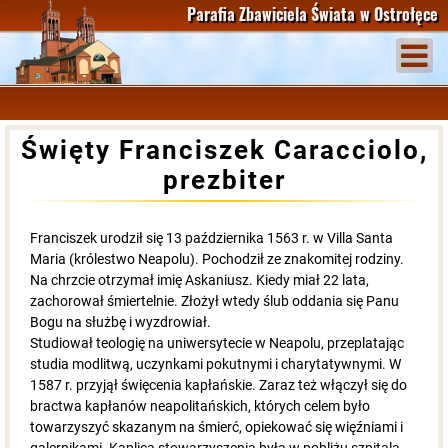
Parafia Zbawiciela Świata
w Ostrołęce
Święty Franciszek Caracciolo,
prezbiter
Franciszek urodził się 13 października 1563 r. w Villa Santa
Maria (królestwo Neapolu). Pochodził ze znakomitej rodziny.
Na chrzcie otrzymał imię Askaniusz. Kiedy miał 22 lata,
zachorował śmiertelnie. Złożył wtedy ślub oddania się Panu
Bogu na służbę i wyzdrowiał.
Studiował teologię na uniwersytecie w Neapolu, przeplatając
studia modlitwą, uczynkami pokutnymi i charytatywnymi. W
1587 r. przyjął święcenia kapłańskie. Zaraz też włączył się do
bractwa kapłanów neapolitańskich, których celem było
towarzyszyć skazanym na śmierć, opiekować się więźniami i