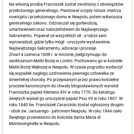
Na własną prośbę Franciszek został zwolniony z obowiązków
przełożonego generalnego. Piastował urzędy niższe: mistrza
nowicjatu i przełożonego domu w Neapolu, potem wikariusza
generalnego zakonu. Odznaczał się gorliwością,
umartwieniem oraz nabożeństwem do Najświętszego
Sakramentu. Popierał ze wszystkich sił - a także sam
wprowadzał, gdzie tylko mógł - uroczyste wystawienia
Najświętszego Sakramentu, adoracje i procesje.
Zmarł 4 czerwca 1608 r. w Anconie, pielgrzymując do
sanktuarium Matki Bożej w Loreto. Pochowano go w kościele
Matki Bożej Większej w Neapolu. W czasie pogrzebu wydarzył
się wypadek nagłego uzdrowienia pewnego człowieka ze
śmiertelnej choroby. Po przepisanym przez prawo kościelne
procesie kanonicznym do chwały błogosławionych wyniósł
Franciszka papież Klemens XIV w roku 1770. Do katalogu
świętych wpisał go uroczyście papież Pius VII w roku 1807. W
roku 1840 św. Franciszek Caracciolo został ogłoszony drugim
- obok św. Januarego - patronem Neapolu. W roku 1844 ciało
Świętego przeniesiono do kościoła Santa Maria di
Monteverginella w Neapolu.