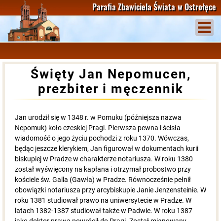
Parafia Zbawiciela Świata
w Ostrołęce
Święty Jan Nepomucen,
prezbiter i męczennik
Jan urodził się w 1348 r. w Pomuku (późniejsza nazwa
Nepomuk) koło czeskiej Pragi. Pierwsza pewna i ścisła
wiadomość o jego życiu pochodzi z roku 1370. Wówczas,
będąc jeszcze klerykiem, Jan figurował w dokumentach kurii
biskupiej w Pradze w charakterze notariusza. W roku 1380
został wyświęcony na kapłana i otrzymał probostwo przy
kościele św. Galla (Gawła) w Pradze. Równocześnie pełnił
obowiązki notariusza przy arcybiskupie Janie Jenzensteinie. W
roku 1381 studiował prawo na uniwersytecie w Pradze. W
latach 1382-1387 studiował także w Padwie. W roku 1387