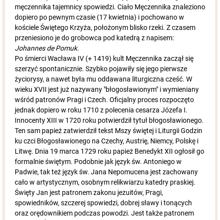
męczennika tajemnicy spowiedzi. Ciało Męczennika znaleziono
dopiero po pewnym czasie (17 kwietnia) i pochowano w
kościele Świętego Krzyża, położonym blisko rzeki. Z czasem
przeniesiono je do grobowca pod katedrą z napisem:
Johannes de Pomuk.
Po śmierci Wacława IV (+ 1419) kult Męczennika zaczął się
szerzyć spontanicznie. Szybko pojawiły się jego pierwsze
życiorysy, a nawet była mu oddawana liturgiczna cześć. W
wieku XVII jest już nazywany "błogosławionym" i wymieniany
wśród patronów Pragi i Czech. Oficjalny proces rozpoczęto
jednak dopiero w roku 1710 z polecenia cesarza Józefa I.
Innocenty XIII w 1720 roku potwierdził tytuł błogosławionego.
Ten sam papież zatwierdził tekst Mszy świętej i Liturgii Godzin
ku czci Błogosławionego na Czechy, Austrię, Niemcy, Polskę i
Litwę. Dnia 19 marca 1729 roku papież Benedykt XII ogłosił go
formalnie świętym. Podobnie jak język św. Antoniego w
Padwie, tak też język św. Jana Nepomucena jest zachowany
cało w artystycznym, osobnym relikwiarzu katedry praskiej.
Święty Jan jest patronem zakonu jezuitów, Pragi,
spowiedników, szczerej spowiedzi, dobrej sławy i tonących
oraz orędownikiem podczas powodzi. Jest także patronem