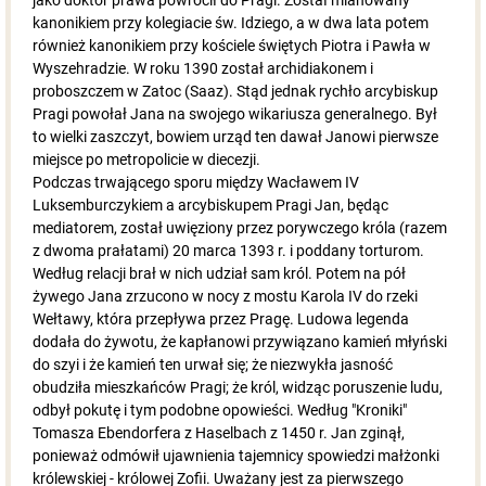
jako doktor prawa powrócił do Pragi. Został mianowany
kanonikiem przy kolegiacie św. Idziego, a w dwa lata potem
również kanonikiem przy kościele świętych Piotra i Pawła w
Wyszehradzie. W roku 1390 został archidiakonem i
proboszczem w Zatoc (Saaz). Stąd jednak rychło arcybiskup
Pragi powołał Jana na swojego wikariusza generalnego. Był
to wielki zaszczyt, bowiem urząd ten dawał Janowi pierwsze
miejsce po metropolicie w diecezji.
Podczas trwającego sporu między Wacławem IV
Luksemburczykiem a arcybiskupem Pragi Jan, będąc
mediatorem, został uwięziony przez porywczego króla (razem
z dwoma prałatami) 20 marca 1393 r. i poddany torturom.
Według relacji brał w nich udział sam król. Potem na pół
żywego Jana zrzucono w nocy z mostu Karola IV do rzeki
Wełtawy, która przepływa przez Pragę. Ludowa legenda
dodała do żywotu, że kapłanowi przywiązano kamień młyński
do szyi i że kamień ten urwał się; że niezwykła jasność
obudziła mieszkańców Pragi; że król, widząc poruszenie ludu,
odbył pokutę i tym podobne opowieści. Według "Kroniki"
Tomasza Ebendorfera z Haselbach z 1450 r. Jan zginął,
ponieważ odmówił ujawnienia tajemnicy spowiedzi małżonki
królewskiej - królowej Zofii. Uważany jest za pierwszego