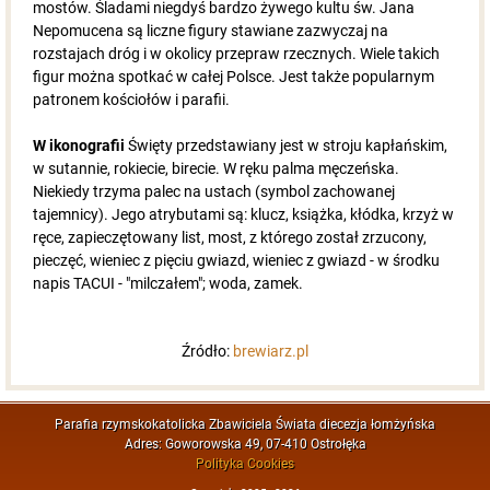
mostów. Śladami niegdyś bardzo żywego kultu św. Jana
Nepomucena są liczne figury stawiane zazwyczaj na
rozstajach dróg i w okolicy przepraw rzecznych. Wiele takich
figur można spotkać w całej Polsce. Jest także popularnym
patronem kościołów i parafii.
W ikonografii
Święty przedstawiany jest w stroju kapłańskim,
w sutannie, rokiecie, birecie. W ręku palma męczeńska.
Niekiedy trzyma palec na ustach (symbol zachowanej
tajemnicy). Jego atrybutami są: klucz, książka, kłódka, krzyż w
ręce, zapieczętowany list, most, z którego został zrzucony,
pieczęć, wieniec z pięciu gwiazd, wieniec z gwiazd - w środku
napis TACUI - "milczałem"; woda, zamek.
Źródło:
brewiarz.pl
Parafia rzymskokatolicka Zbawiciela Świata diecezja łomżyńska
Adres: Goworowska 49, 07-410 Ostrołęka
Polityka Cookies